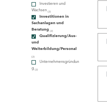
Investieren und
Wachsen
(2)
ndorte
Investitionen in
Sachanlagen und
Beratung
(2)
Qualifizierung/Aus-
und
Weiterbildung/Personal
(2)
Unternehmensgründun
g
(2)