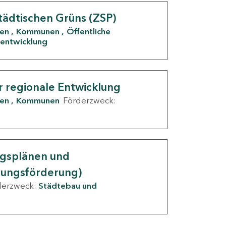
tädtischen Grüns (ZSP)
den
Kommunen
Öffentliche
entwicklung
r regionale Entwicklung
den
Kommunen
Förderzweck:
ngsplänen und
nungsförderung)
derzweck:
Städtebau und