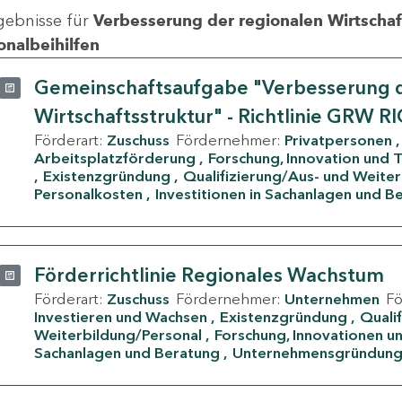
gebnisse für
Verbesserung der regionalen Wirtschafts
onalbeihilfen
Gemeinschaftsaufgabe "Verbesserung d
Wirtschaftsstruktur" - Richtlinie GRW R
Förderart:
Zuschuss
Fördernehmer:
Privatpersonen
Arbeitsplatzförderung
Forschung, Innovation und 
Existenzgründung
Qualifizierung/Aus- und Weite
Personalkosten
Investitionen in Sachanlagen und B
Förderrichtlinie Regionales Wachstum
Förderart:
Zuschuss
Fördernehmer:
Unternehmen
F
Investieren und Wachsen
Existenzgründung
Quali
Weiterbildung/Personal
Forschung, Innovationen un
Sachanlagen und Beratung
Unternehmensgründun