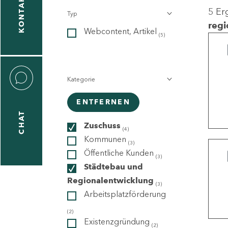
KONTAKT
5 Er
Typ
gen
regi
Webcontent, Artikel
n
(5)
Kategorie
ENTFERNEN
CHAT
icecenter
Zuschuss
(4)
Kommunen
(3)
Öffentliche Kunden
(3)
taktformular
Städtebau und
Regionalentwicklung
(3)
Arbeitsplatzförderung
erportal
(2)
Existenzgründung
(2)