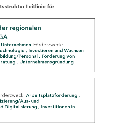
struktur Leitlinie für
er regionalen
IGA
Unternehmen
Förderzweck:
Technologie
Investieren und Wachsen
rbildung/Personal
Förderung von
eratung
Unternehmensgründung
örderzweck:
Arbeitsplatzförderung
fizierung/Aus- und
d Digitalisierung
Investitionen in
g