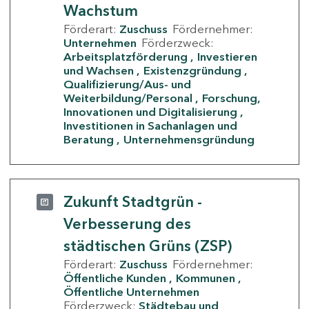
Wachstum
Förderart:
Zuschuss
Fördernehmer:
Unternehmen
Förderzweck:
Arbeitsplatzförderung
Investieren
und Wachsen
Existenzgründung
Qualifizierung/Aus- und
Weiterbildung/Personal
Forschung,
Innovationen und Digitalisierung
Investitionen in Sachanlagen und
Beratung
Unternehmensgründung
Zukunft Stadtgrün -
Verbesserung des
städtischen Grüns (ZSP)
Förderart:
Zuschuss
Fördernehmer:
Öffentliche Kunden
Kommunen
Öffentliche Unternehmen
Förderzweck:
Städtebau und