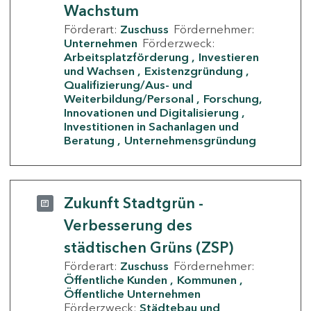
Wachstum
Förderart:
Zuschuss
Fördernehmer:
Unternehmen
Förderzweck:
Arbeitsplatzförderung
Investieren
und Wachsen
Existenzgründung
Qualifizierung/Aus- und
Weiterbildung/Personal
Forschung,
Innovationen und Digitalisierung
Investitionen in Sachanlagen und
Beratung
Unternehmensgründung
Zukunft Stadtgrün -
Verbesserung des
städtischen Grüns (ZSP)
Förderart:
Zuschuss
Fördernehmer:
Öffentliche Kunden
Kommunen
Öffentliche Unternehmen
Förderzweck:
Städtebau und