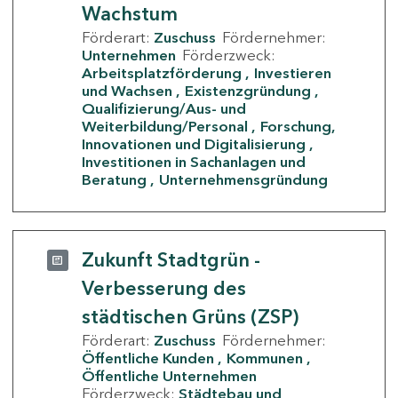
Wachstum
Förderart:
Zuschuss
Fördernehmer:
Unternehmen
Förderzweck:
Arbeitsplatzförderung
Investieren
und Wachsen
Existenzgründung
Qualifizierung/Aus- und
Weiterbildung/Personal
Forschung,
Innovationen und Digitalisierung
Investitionen in Sachanlagen und
Beratung
Unternehmensgründung
Zukunft Stadtgrün -
Verbesserung des
städtischen Grüns (ZSP)
Förderart:
Zuschuss
Fördernehmer:
Öffentliche Kunden
Kommunen
Öffentliche Unternehmen
Förderzweck:
Städtebau und