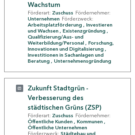
Wachstum
Förderart:
Zuschuss
Fördernehmer:
Unternehmen
Förderzweck:
Arbeitsplatzförderung
Investieren
und Wachsen
Existenzgründung
Qualifizierung/Aus- und
Weiterbildung/Personal
Forschung,
Innovationen und Digitalisierung
Investitionen in Sachanlagen und
Beratung
Unternehmensgründung
Zukunft Stadtgrün -
Verbesserung des
städtischen Grüns (ZSP)
Förderart:
Zuschuss
Fördernehmer:
Öffentliche Kunden
Kommunen
Öffentliche Unternehmen
Förderzweck:
Städtebau und