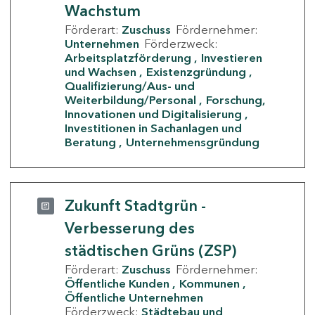
Wachstum
Förderart:
Zuschuss
Fördernehmer:
Unternehmen
Förderzweck:
Arbeitsplatzförderung
Investieren
und Wachsen
Existenzgründung
Qualifizierung/Aus- und
Weiterbildung/Personal
Forschung,
Innovationen und Digitalisierung
Investitionen in Sachanlagen und
Beratung
Unternehmensgründung
Zukunft Stadtgrün -
Verbesserung des
städtischen Grüns (ZSP)
Förderart:
Zuschuss
Fördernehmer:
Öffentliche Kunden
Kommunen
Öffentliche Unternehmen
Förderzweck:
Städtebau und