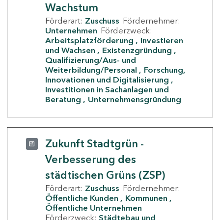
Wachstum
Förderart:
Zuschuss
Fördernehmer:
Unternehmen
Förderzweck:
Arbeitsplatzförderung
Investieren
und Wachsen
Existenzgründung
Qualifizierung/Aus- und
Weiterbildung/Personal
Forschung,
Innovationen und Digitalisierung
Investitionen in Sachanlagen und
Beratung
Unternehmensgründung
Zukunft Stadtgrün -
Verbesserung des
städtischen Grüns (ZSP)
Förderart:
Zuschuss
Fördernehmer:
Öffentliche Kunden
Kommunen
Öffentliche Unternehmen
Förderzweck:
Städtebau und