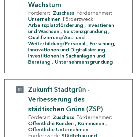
Wachstum
Förderart:
Zuschuss
Fördernehmer:
Unternehmen
Förderzweck:
Arbeitsplatzförderung
Investieren
und Wachsen
Existenzgründung
Qualifizierung/Aus- und
Weiterbildung/Personal
Forschung,
Innovationen und Digitalisierung
Investitionen in Sachanlagen und
Beratung
Unternehmensgründung
Zukunft Stadtgrün -
Verbesserung des
städtischen Grüns (ZSP)
Förderart:
Zuschuss
Fördernehmer:
Öffentliche Kunden
Kommunen
Öffentliche Unternehmen
Förderzweck:
Städtebau und