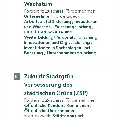
Wachstum
Förderart:
Zuschuss
Fördernehmer:
Unternehmen
Förderzweck:
Arbeitsplatzförderung
Investieren
und Wachsen
Existenzgründung
Qualifizierung/Aus- und
Weiterbildung/Personal
Forschung,
Innovationen und Digitalisierung
Investitionen in Sachanlagen und
Beratung
Unternehmensgründung
Zukunft Stadtgrün -
Verbesserung des
städtischen Grüns (ZSP)
Förderart:
Zuschuss
Fördernehmer:
Öffentliche Kunden
Kommunen
Öffentliche Unternehmen
Förderzweck:
Städtebau und