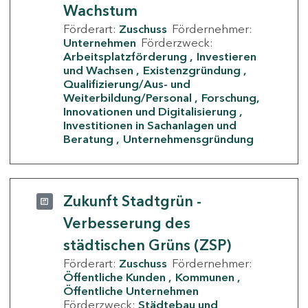
Wachstum
Förderart:
Zuschuss
Fördernehmer:
Unternehmen
Förderzweck:
Arbeitsplatzförderung
Investieren
und Wachsen
Existenzgründung
Qualifizierung/Aus- und
Weiterbildung/Personal
Forschung,
Innovationen und Digitalisierung
Investitionen in Sachanlagen und
Beratung
Unternehmensgründung
Zukunft Stadtgrün -
Verbesserung des
städtischen Grüns (ZSP)
Förderart:
Zuschuss
Fördernehmer:
Öffentliche Kunden
Kommunen
Öffentliche Unternehmen
Förderzweck:
Städtebau und