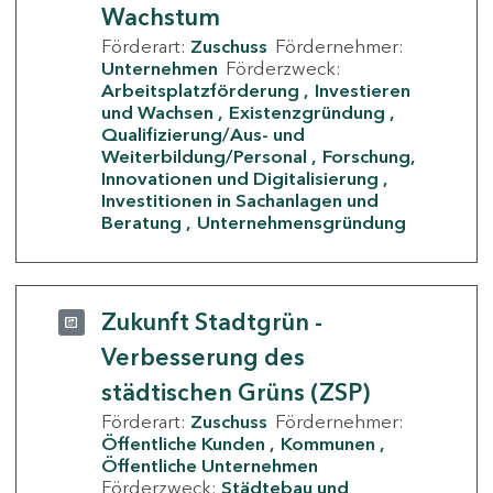
Wachstum
Förderart:
Zuschuss
Fördernehmer:
Unternehmen
Förderzweck:
Arbeitsplatzförderung
Investieren
und Wachsen
Existenzgründung
Qualifizierung/Aus- und
Weiterbildung/Personal
Forschung,
Innovationen und Digitalisierung
Investitionen in Sachanlagen und
Beratung
Unternehmensgründung
Zukunft Stadtgrün -
Verbesserung des
städtischen Grüns (ZSP)
Förderart:
Zuschuss
Fördernehmer:
Öffentliche Kunden
Kommunen
Öffentliche Unternehmen
Förderzweck:
Städtebau und