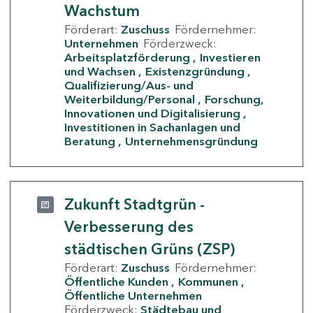
Wachstum
Förderart:
Zuschuss
Fördernehmer:
Unternehmen
Förderzweck:
Arbeitsplatzförderung
Investieren
und Wachsen
Existenzgründung
Qualifizierung/Aus- und
Weiterbildung/Personal
Forschung,
Innovationen und Digitalisierung
Investitionen in Sachanlagen und
Beratung
Unternehmensgründung
Zukunft Stadtgrün -
Verbesserung des
städtischen Grüns (ZSP)
Förderart:
Zuschuss
Fördernehmer:
Öffentliche Kunden
Kommunen
Öffentliche Unternehmen
Förderzweck:
Städtebau und