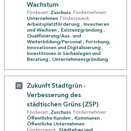
Wachstum
Förderart:
Zuschuss
Fördernehmer:
Unternehmen
Förderzweck:
Arbeitsplatzförderung
Investieren
und Wachsen
Existenzgründung
Qualifizierung/Aus- und
Weiterbildung/Personal
Forschung,
Innovationen und Digitalisierung
Investitionen in Sachanlagen und
Beratung
Unternehmensgründung
Zukunft Stadtgrün -
Verbesserung des
städtischen Grüns (ZSP)
Förderart:
Zuschuss
Fördernehmer:
Öffentliche Kunden
Kommunen
Öffentliche Unternehmen
Förderzweck:
Städtebau und