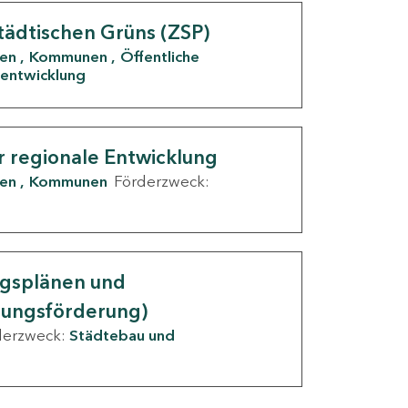
tädtischen Grüns (ZSP)
den
Kommunen
Öffentliche
entwicklung
r regionale Entwicklung
den
Kommunen
Förderzweck:
ngsplänen und
nungsförderung)
derzweck:
Städtebau und