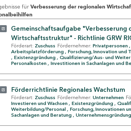
gebnisse für
Verbesserung der regionalen Wirtschafts
onalbeihilfen
Gemeinschaftsaufgabe "Verbesserung d
Wirtschaftsstruktur" - Richtlinie GRW R
Förderart:
Zuschuss
Fördernehmer:
Privatpersonen
Arbeitsplatzförderung
Forschung, Innovation und 
Existenzgründung
Qualifizierung/Aus- und Weite
Personalkosten
Investitionen in Sachanlagen und B
Förderrichtlinie Regionales Wachstum
Förderart:
Zuschuss
Fördernehmer:
Unternehmen
F
Investieren und Wachsen
Existenzgründung
Quali
Weiterbildung/Personal
Forschung, Innovationen un
Sachanlagen und Beratung
Unternehmensgründun