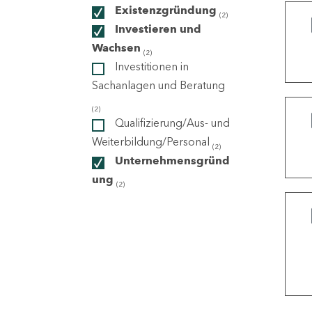
Existenzgründung
(2)
Investieren und
ndorte
Wachsen
(2)
Investitionen in
Sachanlagen und Beratung
(2)
Qualifizierung/Aus- und
Weiterbildung/Personal
(2)
Unternehmensgründ
ung
(2)