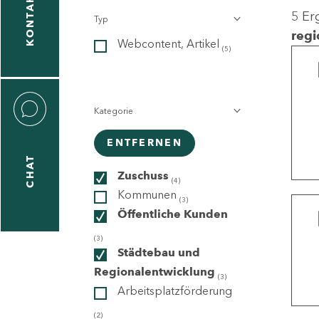
KONTAKT
5 Er
Typ
gen
regi
Webcontent, Artikel
n
(5)
Kategorie
ENTFERNEN
CHAT
icecenter
Zuschuss
(4)
Kommunen
(3)
Öffentliche Kunden
taktformular
(3)
Städtebau und
Regionalentwicklung
(3)
Arbeitsplatzförderung
erportal
(2)