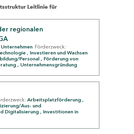
struktur Leitlinie für
er regionalen
IGA
Unternehmen
Förderzweck:
Technologie
Investieren und Wachsen
rbildung/Personal
Förderung von
eratung
Unternehmensgründung
örderzweck:
Arbeitsplatzförderung
fizierung/Aus- und
d Digitalisierung
Investitionen in
g