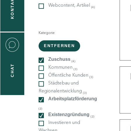
KONTAKT
Webcontent, Artikel
(4)
gen
n
Kategorie
:
ENTFERNEN
Zuschuss
(4)
CHAT
Kommunen
(3)
icecenter
Öffentliche Kunden
(3)
Städtebau und
Regionalentwicklung
(3)
taktformular
Arbeitsplatzförderung
(2)
Existenzgründung
(2)
erportal
Investieren und
Wachsen