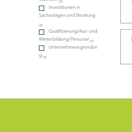
(2)
Investitionen in
Sachanlagen und Beratung
ndorte
(2)
Qualifizierung/Aus- und
Weiterbildung/Personal
(2)
Unternehmensgründun
g
(2)