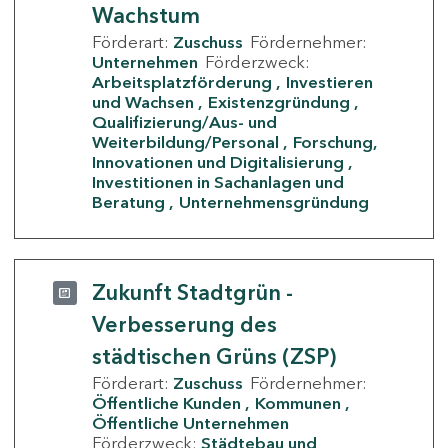
Wachstum
Förderart:
Zuschuss
Fördernehmer:
Unternehmen
Förderzweck:
Arbeitsplatzförderung
Investieren
und Wachsen
Existenzgründung
Qualifizierung/Aus- und
Weiterbildung/Personal
Forschung,
Innovationen und Digitalisierung
Investitionen in Sachanlagen und
Beratung
Unternehmensgründung
Zukunft Stadtgrün -
Verbesserung des
städtischen Grüns (ZSP)
Förderart:
Zuschuss
Fördernehmer:
Öffentliche Kunden
Kommunen
Öffentliche Unternehmen
Förderzweck:
Städtebau und