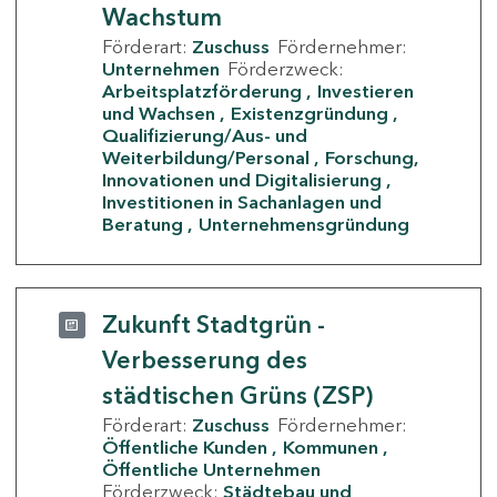
Wachstum
Förderart:
Zuschuss
Fördernehmer:
Unternehmen
Förderzweck:
Arbeitsplatzförderung
Investieren
und Wachsen
Existenzgründung
Qualifizierung/Aus- und
Weiterbildung/Personal
Forschung,
Innovationen und Digitalisierung
Investitionen in Sachanlagen und
Beratung
Unternehmensgründung
Zukunft Stadtgrün -
Verbesserung des
städtischen Grüns (ZSP)
Förderart:
Zuschuss
Fördernehmer:
Öffentliche Kunden
Kommunen
Öffentliche Unternehmen
Förderzweck:
Städtebau und