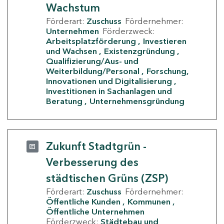
Wachstum
Förderart:
Zuschuss
Fördernehmer:
Unternehmen
Förderzweck:
Arbeitsplatzförderung
Investieren
und Wachsen
Existenzgründung
Qualifizierung/Aus- und
Weiterbildung/Personal
Forschung,
Innovationen und Digitalisierung
Investitionen in Sachanlagen und
Beratung
Unternehmensgründung
Zukunft Stadtgrün -
Verbesserung des
städtischen Grüns (ZSP)
Förderart:
Zuschuss
Fördernehmer:
Öffentliche Kunden
Kommunen
Öffentliche Unternehmen
Förderzweck:
Städtebau und