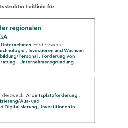
struktur Leitlinie für
er regionalen
IGA
Unternehmen
Förderzweck:
Technologie
Investieren und Wachsen
rbildung/Personal
Förderung von
eratung
Unternehmensgründung
örderzweck:
Arbeitsplatzförderung
fizierung/Aus- und
d Digitalisierung
Investitionen in
g