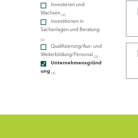
Investieren und
Wachsen
(2)
ndorte
Investitionen in
Sachanlagen und Beratung
(2)
Qualifizierung/Aus- und
Weiterbildung/Personal
(2)
Unternehmensgründ
ung
(2)