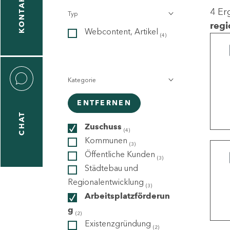
KONTAKT
4 Er
Typ
gen
regi
Webcontent, Artikel
n
(4)
Kategorie
ENTFERNEN
CHAT
icecenter
Zuschuss
(4)
Kommunen
(3)
Öffentliche Kunden
(3)
taktformular
Städtebau und
Regionalentwicklung
(3)
Arbeitsplatzförderun
g
erportal
(2)
Existenzgründung
(2)