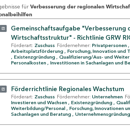
gebnisse für
Verbesserung der regionalen Wirtschafts
onalbeihilfen
Gemeinschaftsaufgabe "Verbesserung d
Wirtschaftsstruktur" - Richtlinie GRW R
Förderart:
Zuschuss
Fördernehmer:
Privatpersonen
Arbeitsplatzförderung
Forschung, Innovation und 
Existenzgründung
Qualifizierung/Aus- und Weite
Personalkosten
Investitionen in Sachanlagen und B
Förderrichtlinie Regionales Wachstum
Förderart:
Zuschuss
Fördernehmer:
Unternehmen
F
Investieren und Wachsen
Existenzgründung
Quali
Weiterbildung/Personal
Forschung, Innovationen un
Sachanlagen und Beratung
Unternehmensgründun