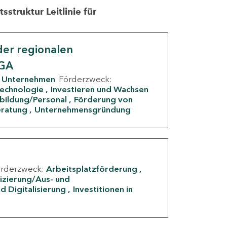
struktur Leitlinie für
er regionalen
IGA
Unternehmen
Förderzweck:
Technologie
Investieren und Wachsen
rbildung/Personal
Förderung von
eratung
Unternehmensgründung
örderzweck:
Arbeitsplatzförderung
fizierung/Aus- und
d Digitalisierung
Investitionen in
g