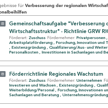
gebnisse für
Verbesserung der regionalen Wirtschafts
onalbeihilfen
Gemeinschaftsaufgabe "Verbesserung d
Wirtschaftsstruktur" - Richtlinie GRW R
Förderart:
Zuschuss
Fördernehmer:
Privatpersonen
Arbeitsplatzförderung
Forschung, Innovation und 
Existenzgründung
Qualifizierung/Aus- und Weite
Personalkosten
Investitionen in Sachanlagen und B
Förderrichtlinie Regionales Wachstum
Förderart:
Zuschuss
Fördernehmer:
Unternehmen
F
Investieren und Wachsen
Existenzgründung
Quali
Weiterbildung/Personal
Forschung, Innovationen un
Sachanlagen und Beratung
Unternehmensgründun