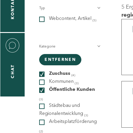
KONTAKT
5 Er
Typ
gen
regi
Webcontent, Artikel
n
(5)
Kategorie
ENTFERNEN
CHAT
icecenter
Zuschuss
(4)
Kommunen
(3)
Öffentliche Kunden
taktformular
(3)
Städtebau und
Regionalentwicklung
(3)
Arbeitsplatzförderung
erportal
(2)