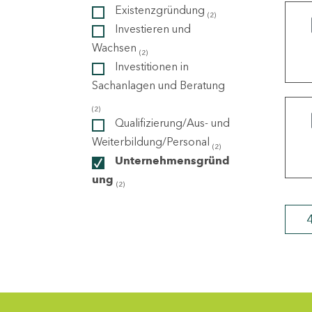
Existenzgründung
(2)
Investieren und
ndorte
Wachsen
(2)
Investitionen in
Sachanlagen und Beratung
(2)
Qualifizierung/Aus- und
Weiterbildung/Personal
(2)
Unternehmensgründ
ung
(2)