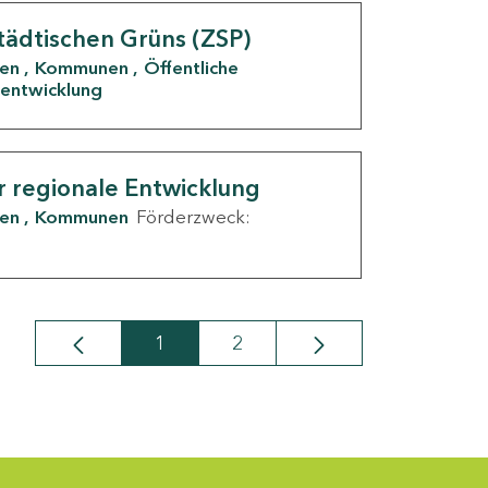
tädtischen Grüns (ZSP)
den
Kommunen
Öffentliche
entwicklung
r regionale Entwicklung
den
Kommunen
Förderzweck:
1
2
Seite
Seite