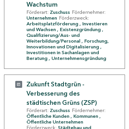
Wachstum
Förderart:
Zuschuss
Fördernehmer:
Unternehmen
Förderzweck:
Arbeitsplatzförderung
Investieren
und Wachsen
Existenzgründung
Qualifizierung/Aus- und
Weiterbildung/Personal
Forschung,
Innovationen und Digitalisierung
Investitionen in Sachanlagen und
Beratung
Unternehmensgründung
Zukunft Stadtgrün -
Verbesserung des
städtischen Grüns (ZSP)
Förderart:
Zuschuss
Fördernehmer:
Öffentliche Kunden
Kommunen
Öffentliche Unternehmen
Förderzweck:
Städtebau und