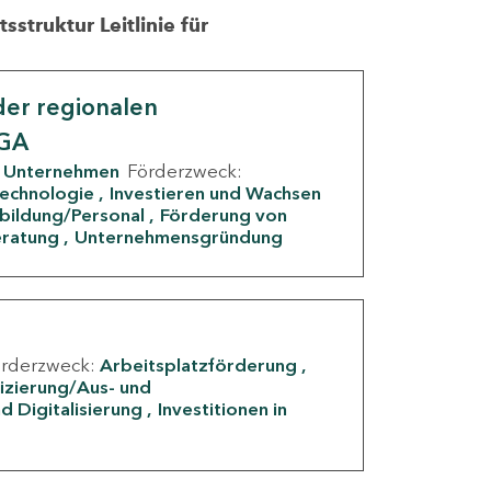
struktur Leitlinie für
er regionalen
IGA
Unternehmen
Förderzweck:
Technologie
Investieren und Wachsen
rbildung/Personal
Förderung von
eratung
Unternehmensgründung
örderzweck:
Arbeitsplatzförderung
fizierung/Aus- und
d Digitalisierung
Investitionen in
g