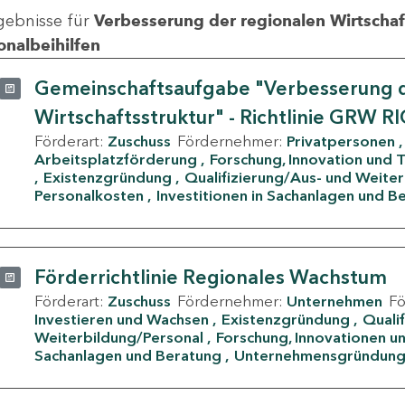
gebnisse für
Verbesserung der regionalen Wirtschafts
onalbeihilfen
Gemeinschaftsaufgabe "Verbesserung d
Wirtschaftsstruktur" - Richtlinie GRW R
Förderart:
Zuschuss
Fördernehmer:
Privatpersonen
Arbeitsplatzförderung
Forschung, Innovation und 
Existenzgründung
Qualifizierung/Aus- und Weite
Personalkosten
Investitionen in Sachanlagen und B
Förderrichtlinie Regionales Wachstum
Förderart:
Zuschuss
Fördernehmer:
Unternehmen
F
Investieren und Wachsen
Existenzgründung
Quali
Weiterbildung/Personal
Forschung, Innovationen un
Sachanlagen und Beratung
Unternehmensgründun