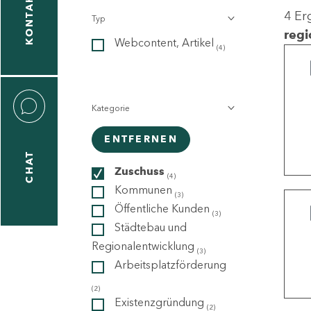
KONTAKT
4 Er
Typ
gen
regi
Webcontent, Artikel
n
(4)
Kategorie
ENTFERNEN
CHAT
icecenter
Zuschuss
(4)
Kommunen
(3)
Öffentliche Kunden
(3)
taktformular
Städtebau und
Regionalentwicklung
(3)
Arbeitsplatzförderung
erportal
(2)
Existenzgründung
(2)