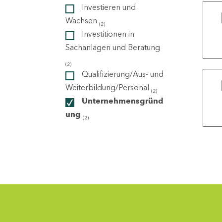
Investieren und
Wachsen
(2)
ndorte
Investitionen in
Sachanlagen und Beratung
(2)
Qualifizierung/Aus- und
Weiterbildung/Personal
(2)
Unternehmensgründ
ung
(2)