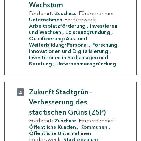
Wachstum
Förderart:
Zuschuss
Fördernehmer:
Unternehmen
Förderzweck:
Arbeitsplatzförderung
Investieren
und Wachsen
Existenzgründung
Qualifizierung/Aus- und
Weiterbildung/Personal
Forschung,
Innovationen und Digitalisierung
Investitionen in Sachanlagen und
Beratung
Unternehmensgründung
Zukunft Stadtgrün -
Verbesserung des
städtischen Grüns (ZSP)
Förderart:
Zuschuss
Fördernehmer:
Öffentliche Kunden
Kommunen
Öffentliche Unternehmen
Förderzweck:
Städtebau und