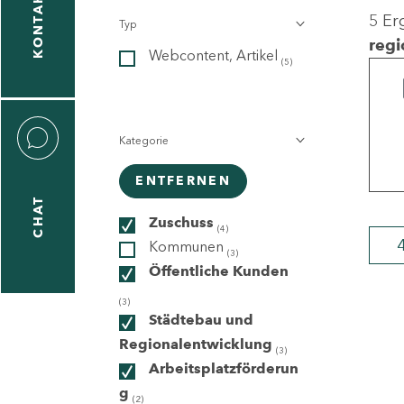
KONTAKT
5 Er
Typ
gen
regi
Webcontent, Artikel
n
(5)
Kategorie
ENTFERNEN
CHAT
icecenter
Zuschuss
(4)
Kommunen
(3)
Öffentliche Kunden
taktformular
(3)
Städtebau und
Regionalentwicklung
(3)
Arbeitsplatzförderun
erportal
g
(2)