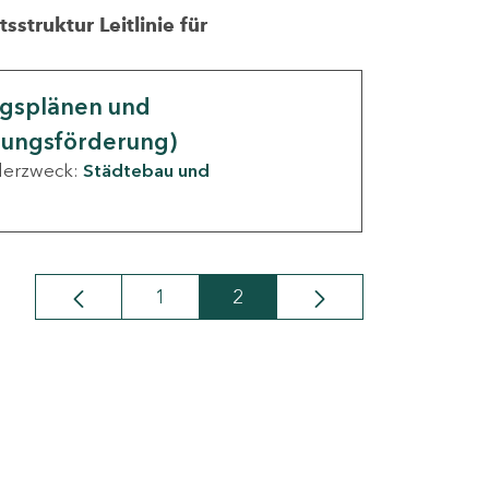
struktur Leitlinie für
ngsplänen und
nungsförderung)
derzweck:
Städtebau und
1
2
Seite
Seite