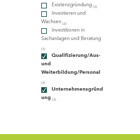
Existenzgründung
(2)
Investieren und
ndorte
Wachsen
(2)
Investitionen in
Sachanlagen und Beratung
(2)
Qualifizierung/Aus-
und
Weiterbildung/Personal
(2)
Unternehmensgründ
ung
(2)