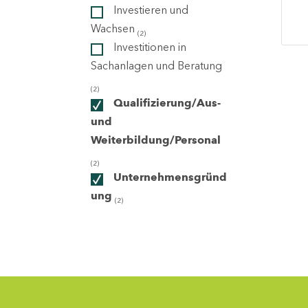
Investieren und
Wachsen
(2)
ndorte
Investitionen in
Sachanlagen und Beratung
(2)
Qualifizierung/Aus-
und
Weiterbildung/Personal
(2)
Unternehmensgründ
ung
(2)