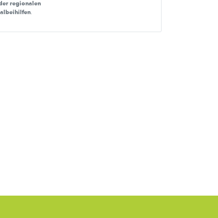
der regionalen
nalbeihilfen
.