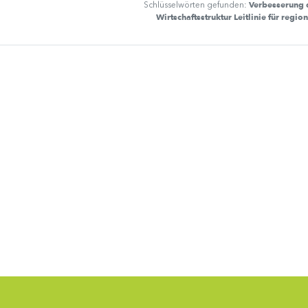
Verbesserung 
Schlüsselwörten gefunden:
Wirtschaftsstruktur Leitlinie für regio