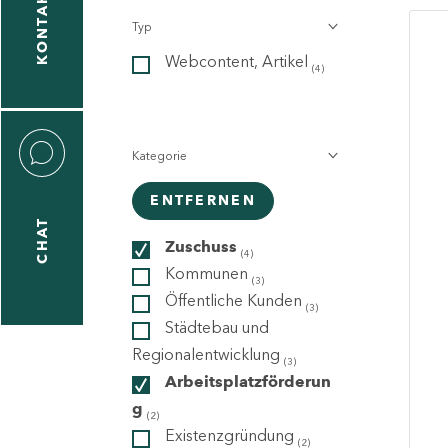
KONTAKT
Typ
gen
Webcontent, Artikel
n
(4)
Kategorie
ENTFERNEN
CHAT
icecenter
Zuschuss
(4)
Kommunen
(3)
Öffentliche Kunden
(3)
taktformular
Städtebau und
Regionalentwicklung
(3)
Arbeitsplatzförderun
g
erportal
(2)
Existenzgründung
(2)