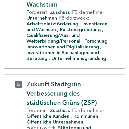
Wachstum
Förderart:
Zuschuss
Fördernehmer:
Unternehmen
Förderzweck:
Arbeitsplatzförderung
Investieren
und Wachsen
Existenzgründung
Qualifizierung/Aus- und
Weiterbildung/Personal
Forschung,
Innovationen und Digitalisierung
Investitionen in Sachanlagen und
Beratung
Unternehmensgründung
Zukunft Stadtgrün -
Verbesserung des
städtischen Grüns (ZSP)
Förderart:
Zuschuss
Fördernehmer:
Öffentliche Kunden
Kommunen
Öffentliche Unternehmen
Förderzweck:
Städtebau und