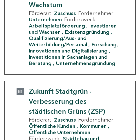
Wachstum
Förderart:
Zuschuss
Fördernehmer:
Unternehmen
Förderzweck:
Arbeitsplatzförderung
Investieren
und Wachsen
Existenzgründung
Qualifizierung/Aus- und
Weiterbildung/Personal
Forschung,
Innovationen und Digitalisierung
Investitionen in Sachanlagen und
Beratung
Unternehmensgründung
Zukunft Stadtgrün -
Verbesserung des
städtischen Grüns (ZSP)
Förderart:
Zuschuss
Fördernehmer:
Öffentliche Kunden
Kommunen
Öffentliche Unternehmen
Förderzweck:
Städtebau und