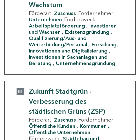
Wachstum
Förderart:
Zuschuss
Fördernehmer:
Unternehmen
Förderzweck:
Arbeitsplatzförderung
Investieren
und Wachsen
Existenzgründung
Qualifizierung/Aus- und
Weiterbildung/Personal
Forschung,
Innovationen und Digitalisierung
Investitionen in Sachanlagen und
Beratung
Unternehmensgründung
Zukunft Stadtgrün -
Verbesserung des
städtischen Grüns (ZSP)
Förderart:
Zuschuss
Fördernehmer:
Öffentliche Kunden
Kommunen
Öffentliche Unternehmen
Förderzweck:
Städtebau und