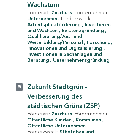
Wachstum
Förderart:
Zuschuss
Fördernehmer:
Unternehmen
Förderzweck:
Arbeitsplatzförderung
Investieren
und Wachsen
Existenzgründung
Qualifizierung/Aus- und
Weiterbildung/Personal
Forschung,
Innovationen und Digitalisierung
Investitionen in Sachanlagen und
Beratung
Unternehmensgründung
Zukunft Stadtgrün -
Verbesserung des
städtischen Grüns (ZSP)
Förderart:
Zuschuss
Fördernehmer:
Öffentliche Kunden
Kommunen
Öffentliche Unternehmen
Förderzweck:
Städtebau und