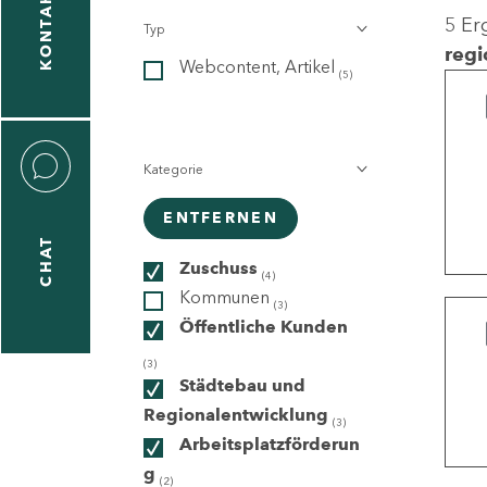
KONTAKT
5 Er
Typ
gen
regi
Webcontent, Artikel
n
(5)
Kategorie
ENTFERNEN
CHAT
icecenter
Zuschuss
(4)
Kommunen
(3)
Öffentliche Kunden
taktformular
(3)
Städtebau und
Regionalentwicklung
(3)
Arbeitsplatzförderun
erportal
g
(2)