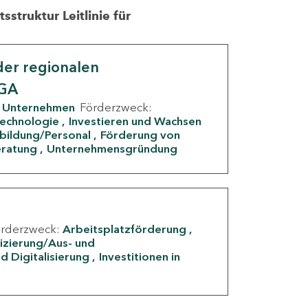
struktur Leitlinie für
er regionalen
IGA
Unternehmen
Förderzweck:
Technologie
Investieren und Wachsen
rbildung/Personal
Förderung von
eratung
Unternehmensgründung
örderzweck:
Arbeitsplatzförderung
fizierung/Aus- und
d Digitalisierung
Investitionen in
g