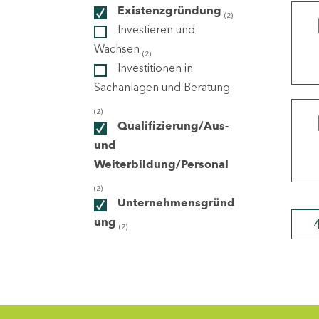
Existenzgründung
(2)
Investieren und
ndorte
Wachsen
(2)
Investitionen in
Sachanlagen und Beratung
(2)
Qualifizierung/Aus-
und
Weiterbildung/Personal
(2)
Unternehmensgründ
ung
(2)