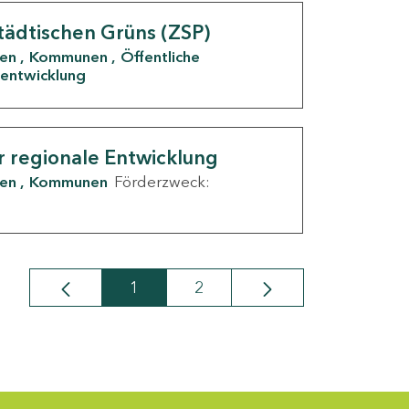
tädtischen Grüns (ZSP)
den
Kommunen
Öffentliche
entwicklung
r regionale Entwicklung
den
Kommunen
Förderzweck:
1
2
Seite
Seite