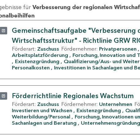
gebnisse für
Verbesserung der regionalen Wirtschafts
onalbeihilfen
Gemeinschaftsaufgabe "Verbesserung d
Wirtschaftsstruktur" - Richtlinie GRW R
Förderart:
Zuschuss
Fördernehmer:
Privatpersonen
Arbeitsplatzförderung
Forschung, Innovation und 
Existenzgründung
Qualifizierung/Aus- und Weite
Personalkosten
Investitionen in Sachanlagen und B
Förderrichtlinie Regionales Wachstum
Förderart:
Zuschuss
Fördernehmer:
Unternehmen
F
Investieren und Wachsen
Existenzgründung
Quali
Weiterbildung/Personal
Forschung, Innovationen un
Sachanlagen und Beratung
Unternehmensgründun