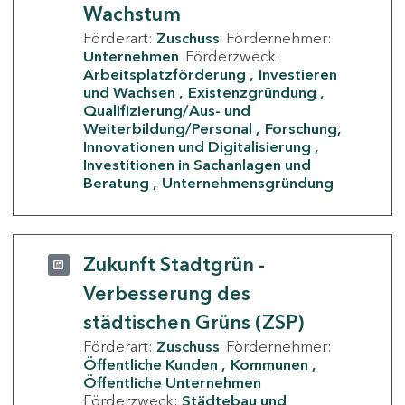
Wachstum
Förderart:
Zuschuss
Fördernehmer:
Unternehmen
Förderzweck:
Arbeitsplatzförderung
Investieren
und Wachsen
Existenzgründung
Qualifizierung/Aus- und
Weiterbildung/Personal
Forschung,
Innovationen und Digitalisierung
Investitionen in Sachanlagen und
Beratung
Unternehmensgründung
Zukunft Stadtgrün -
Verbesserung des
städtischen Grüns (ZSP)
Förderart:
Zuschuss
Fördernehmer:
Öffentliche Kunden
Kommunen
Öffentliche Unternehmen
Förderzweck:
Städtebau und