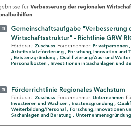
gebnisse für
Verbesserung der regionalen Wirtschafts
onalbeihilfen
Gemeinschaftsaufgabe "Verbesserung d
Wirtschaftsstruktur" - Richtlinie GRW R
Förderart:
Zuschuss
Fördernehmer:
Privatpersonen
Arbeitsplatzförderung
Forschung, Innovation und 
Existenzgründung
Qualifizierung/Aus- und Weite
Personalkosten
Investitionen in Sachanlagen und B
Förderrichtlinie Regionales Wachstum
Förderart:
Zuschuss
Fördernehmer:
Unternehmen
F
Investieren und Wachsen
Existenzgründung
Quali
Weiterbildung/Personal
Forschung, Innovationen un
Sachanlagen und Beratung
Unternehmensgründun