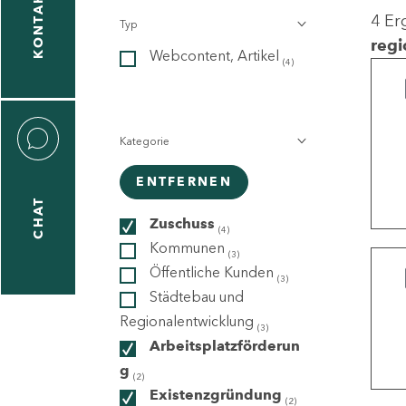
KONTAKT
4 Er
Typ
gen
regi
Webcontent, Artikel
n
(4)
Kategorie
ENTFERNEN
CHAT
icecenter
Zuschuss
(4)
Kommunen
(3)
Öffentliche Kunden
(3)
taktformular
Städtebau und
Regionalentwicklung
(3)
Arbeitsplatzförderun
g
erportal
(2)
Existenzgründung
(2)