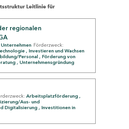
struktur Leitlinie für
er regionalen
IGA
Unternehmen
Förderzweck:
Technologie
Investieren und Wachsen
rbildung/Personal
Förderung von
eratung
Unternehmensgründung
örderzweck:
Arbeitsplatzförderung
fizierung/Aus- und
d Digitalisierung
Investitionen in
g