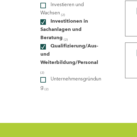
Investieren und
Wachsen
(2)
ndorte
Investitionen in
Sachanlagen und
Beratung
(2)
Qualifizierung/Aus-
und
Weiterbildung/Personal
(2)
Unternehmensgründun
g
(2)