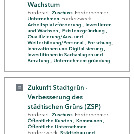
Wachstum
Förderart:
Zuschuss
Fördernehmer:
Unternehmen
Förderzweck:
Arbeitsplatzförderung
Investieren
und Wachsen
Existenzgründung
Qualifizierung/Aus- und
Weiterbildung/Personal
Forschung,
Innovationen und Digitalisierung
Investitionen in Sachanlagen und
Beratung
Unternehmensgründung
Zukunft Stadtgrün -
Verbesserung des
städtischen Grüns (ZSP)
Förderart:
Zuschuss
Fördernehmer:
Öffentliche Kunden
Kommunen
Öffentliche Unternehmen
Förderzweck:
Städtebau und