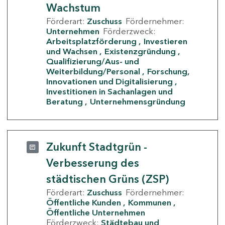
Wachstum
Förderart:
Zuschuss
Fördernehmer:
Unternehmen
Förderzweck:
Arbeitsplatzförderung
Investieren
und Wachsen
Existenzgründung
Qualifizierung/Aus- und
Weiterbildung/Personal
Forschung,
Innovationen und Digitalisierung
Investitionen in Sachanlagen und
Beratung
Unternehmensgründung
Zukunft Stadtgrün -
Verbesserung des
städtischen Grüns (ZSP)
Förderart:
Zuschuss
Fördernehmer:
Öffentliche Kunden
Kommunen
Öffentliche Unternehmen
Förderzweck:
Städtebau und