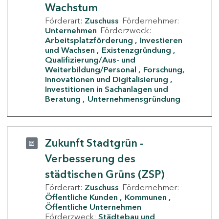
Wachstum
Förderart:
Zuschuss
Fördernehmer:
Unternehmen
Förderzweck:
Arbeitsplatzförderung
Investieren
und Wachsen
Existenzgründung
Qualifizierung/Aus- und
Weiterbildung/Personal
Forschung,
Innovationen und Digitalisierung
Investitionen in Sachanlagen und
Beratung
Unternehmensgründung
Zukunft Stadtgrün -
Verbesserung des
städtischen Grüns (ZSP)
Förderart:
Zuschuss
Fördernehmer:
Öffentliche Kunden
Kommunen
Öffentliche Unternehmen
Förderzweck:
Städtebau und