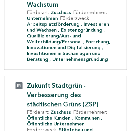
Wachstum
Förderart:
Zuschuss
Fördernehmer:
Unternehmen
Förderzweck:
Arbeitsplatzförderung
Investieren
und Wachsen
Existenzgründung
Qualifizierung/Aus- und
Weiterbildung/Personal
Forschung,
Innovationen und Digitalisierung
Investitionen in Sachanlagen und
Beratung
Unternehmensgründung
Zukunft Stadtgrün -
Verbesserung des
städtischen Grüns (ZSP)
Förderart:
Zuschuss
Fördernehmer:
Öffentliche Kunden
Kommunen
Öffentliche Unternehmen
Förderzweck:
Städtebau und