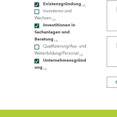
Existenzgründung
(2)
Investieren und
ndorte
Wachsen
(2)
Investitionen in
Sachanlagen und
Beratung
(2)
Qualifizierung/Aus- und
Weiterbildung/Personal
(2)
Unternehmensgründ
ung
(2)