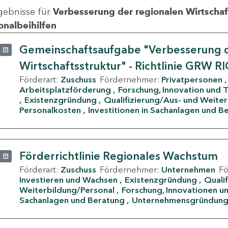
gebnisse für
Verbesserung der regionalen Wirtschafts
onalbeihilfen
Gemeinschaftsaufgabe "Verbesserung d
Wirtschaftsstruktur" - Richtlinie GRW R
Förderart:
Zuschuss
Fördernehmer:
Privatpersonen
Arbeitsplatzförderung
Forschung, Innovation und 
Existenzgründung
Qualifizierung/Aus- und Weite
Personalkosten
Investitionen in Sachanlagen und B
Förderrichtlinie Regionales Wachstum
Förderart:
Zuschuss
Fördernehmer:
Unternehmen
F
Investieren und Wachsen
Existenzgründung
Quali
Weiterbildung/Personal
Forschung, Innovationen un
Sachanlagen und Beratung
Unternehmensgründun