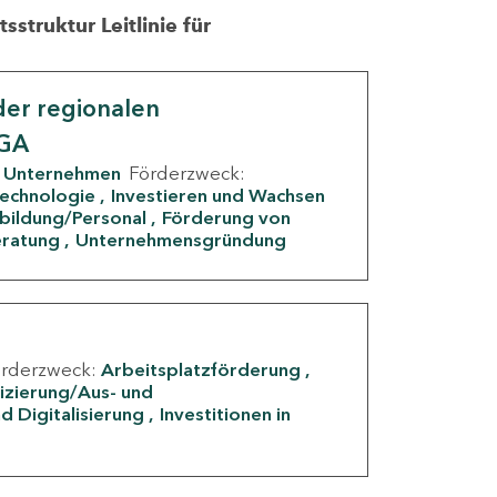
struktur Leitlinie für
er regionalen
IGA
Unternehmen
Förderzweck:
Technologie
Investieren und Wachsen
rbildung/Personal
Förderung von
eratung
Unternehmensgründung
örderzweck:
Arbeitsplatzförderung
fizierung/Aus- und
d Digitalisierung
Investitionen in
g