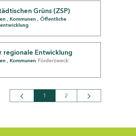
tädtischen Grüns (ZSP)
den
Kommunen
Öffentliche
entwicklung
r regionale Entwicklung
den
Kommunen
Förderzweck:
1
2
Seite
Seite