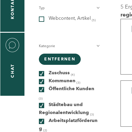
KONTAKT
5 Er
Typ
gen
regi
Webcontent, Artikel
n
(5)
Kategorie
ENTFERNEN
CHAT
icecenter
Zuschuss
(4)
Kommunen
(3)
Öffentliche Kunden
taktformular
(3)
Städtebau und
Regionalentwicklung
(3)
Arbeitsplatzförderun
erportal
g
(2)