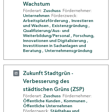
Wachstum
Förderart:
Zuschuss
Fördernehmer:
Unternehmen
Förderzweck:
Arbeitsplatzförderung
Investieren
und Wachsen
Existenzgründung
Qualifizierung/Aus- und
Weiterbildung/Personal
Forschung,
Innovationen und Digitalisierung
Investitionen in Sachanlagen und
Beratung
Unternehmensgründung
Zukunft Stadtgrün -
Verbesserung des
städtischen Grüns (ZSP)
Förderart:
Zuschuss
Fördernehmer:
Öffentliche Kunden
Kommunen
Öffentliche Unternehmen
Förderzweck:
Städtebau und