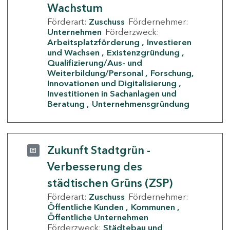
Wachstum
Förderart:
Zuschuss
Fördernehmer:
Unternehmen
Förderzweck:
Arbeitsplatzförderung
Investieren
und Wachsen
Existenzgründung
Qualifizierung/Aus- und
Weiterbildung/Personal
Forschung,
Innovationen und Digitalisierung
Investitionen in Sachanlagen und
Beratung
Unternehmensgründung
Zukunft Stadtgrün -
Verbesserung des
städtischen Grüns (ZSP)
Förderart:
Zuschuss
Fördernehmer:
Öffentliche Kunden
Kommunen
Öffentliche Unternehmen
Förderzweck:
Städtebau und