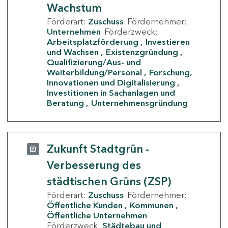
Wachstum
Förderart:
Zuschuss
Fördernehmer:
Unternehmen
Förderzweck:
Arbeitsplatzförderung
Investieren
und Wachsen
Existenzgründung
Qualifizierung/Aus- und
Weiterbildung/Personal
Forschung,
Innovationen und Digitalisierung
Investitionen in Sachanlagen und
Beratung
Unternehmensgründung
Zukunft Stadtgrün -
Verbesserung des
städtischen Grüns (ZSP)
Förderart:
Zuschuss
Fördernehmer:
Öffentliche Kunden
Kommunen
Öffentliche Unternehmen
Förderzweck:
Städtebau und