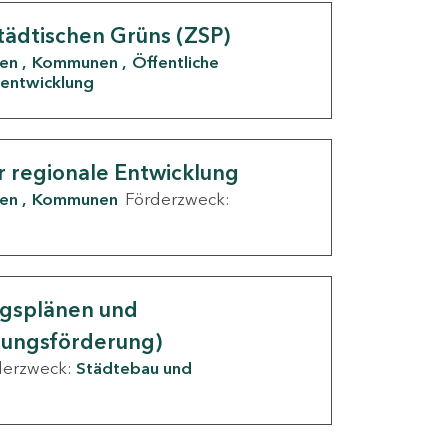
tädtischen Grüns (ZSP)
den
Kommunen
Öffentliche
entwicklung
r regionale Entwicklung
den
Kommunen
Förderzweck:
ngsplänen und
nungsförderung)
derzweck:
Städtebau und