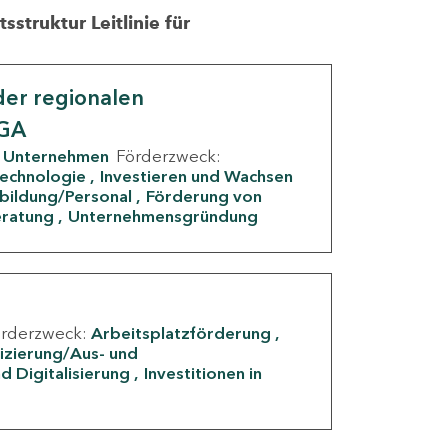
struktur Leitlinie für
er regionalen
IGA
Unternehmen
Förderzweck:
Technologie
Investieren und Wachsen
rbildung/Personal
Förderung von
eratung
Unternehmensgründung
örderzweck:
Arbeitsplatzförderung
fizierung/Aus- und
d Digitalisierung
Investitionen in
g