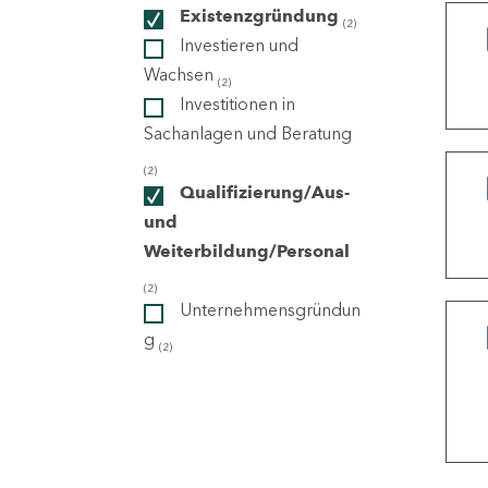
Existenzgründung
(2)
Investieren und
ndorte
Wachsen
(2)
Investitionen in
Sachanlagen und Beratung
(2)
Qualifizierung/Aus-
und
Weiterbildung/Personal
(2)
Unternehmensgründun
g
(2)