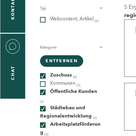
KONTAKT
5 Er
Typ
gen
regi
Webcontent, Artikel
n
(5)
Kategorie
ENTFERNEN
CHAT
icecenter
Zuschuss
(4)
Kommunen
(3)
Öffentliche Kunden
taktformular
(3)
Städtebau und
Regionalentwicklung
(3)
Arbeitsplatzförderun
erportal
g
(2)