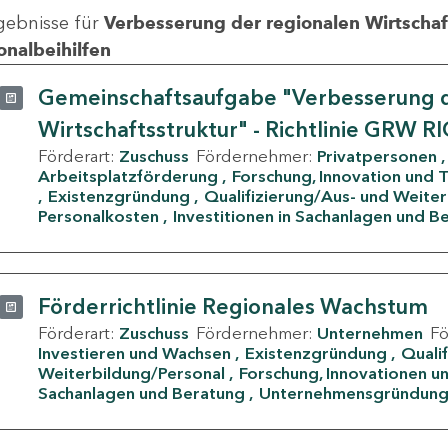
gebnisse für
Verbesserung der regionalen Wirtschafts
onalbeihilfen
Gemeinschaftsaufgabe "Verbesserung d
Wirtschaftsstruktur" - Richtlinie GRW R
Förderart:
Zuschuss
Fördernehmer:
Privatpersonen
Arbeitsplatzförderung
Forschung, Innovation und 
Existenzgründung
Qualifizierung/Aus- und Weite
Personalkosten
Investitionen in Sachanlagen und B
Förderrichtlinie Regionales Wachstum
Förderart:
Zuschuss
Fördernehmer:
Unternehmen
F
Investieren und Wachsen
Existenzgründung
Quali
Weiterbildung/Personal
Forschung, Innovationen un
Sachanlagen und Beratung
Unternehmensgründun