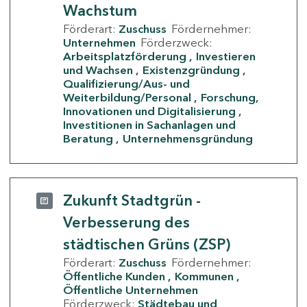
Wachstum
Förderart:
Zuschuss
Fördernehmer:
Unternehmen
Förderzweck:
Arbeitsplatzförderung
Investieren
und Wachsen
Existenzgründung
Qualifizierung/Aus- und
Weiterbildung/Personal
Forschung,
Innovationen und Digitalisierung
Investitionen in Sachanlagen und
Beratung
Unternehmensgründung
Zukunft Stadtgrün -
Verbesserung des
städtischen Grüns (ZSP)
Förderart:
Zuschuss
Fördernehmer:
Öffentliche Kunden
Kommunen
Öffentliche Unternehmen
Förderzweck:
Städtebau und