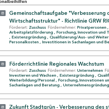
onalbeihilfen
Gemeinschaftsaufgabe "Verbesserung d
Wirtschaftsstruktur" - Richtlinie GRW R
Förderart:
Zuschuss
Fördernehmer:
Privatpersonen
Arbeitsplatzförderung
Forschung, Innovation und 
Existenzgründung
Qualifizierung/Aus- und Weite
Personalkosten
Investitionen in Sachanlagen und B
Förderrichtlinie Regionales Wachstum
Förderart:
Zuschuss
Fördernehmer:
Unternehmen
F
Investieren und Wachsen
Existenzgründung
Quali
Weiterbildung/Personal
Forschung, Innovationen un
Sachanlagen und Beratung
Unternehmensgründun
Zukunft Stadtgrün - Verbesserung des s