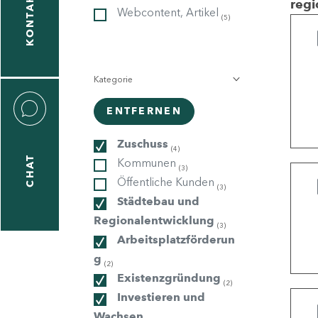
KONTAKT
regi
Webcontent, Artikel
(5)
gen
n
Kategorie
ENTFERNEN
Zuschuss
(4)
CHAT
Kommunen
icecenter
(3)
Öffentliche Kunden
(3)
Städtebau und
Regionalentwicklung
(3)
taktformular
Arbeitsplatzförderun
g
(2)
Existenzgründung
(2)
erportal
Investieren und
Wachsen