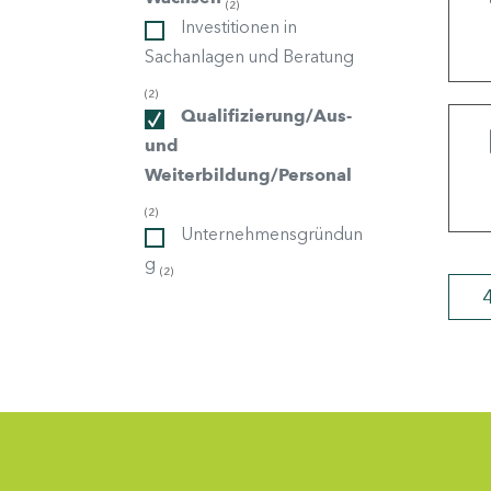
(2)
Investitionen in
Sachanlagen und Beratung
ndorte
(2)
Qualifizierung/Aus-
und
Weiterbildung/Personal
(2)
Unternehmensgründun
g
(2)