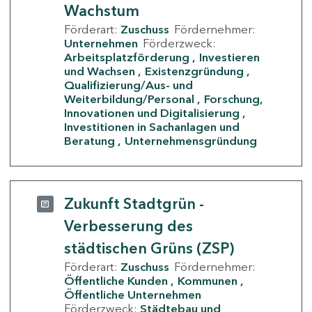
Wachstum
Förderart:
Zuschuss
Fördernehmer:
Unternehmen
Förderzweck:
Arbeitsplatzförderung
Investieren
und Wachsen
Existenzgründung
Qualifizierung/Aus- und
Weiterbildung/Personal
Forschung,
Innovationen und Digitalisierung
Investitionen in Sachanlagen und
Beratung
Unternehmensgründung
Zukunft Stadtgrün -
Verbesserung des
städtischen Grüns (ZSP)
Förderart:
Zuschuss
Fördernehmer:
Öffentliche Kunden
Kommunen
Öffentliche Unternehmen
Förderzweck:
Städtebau und