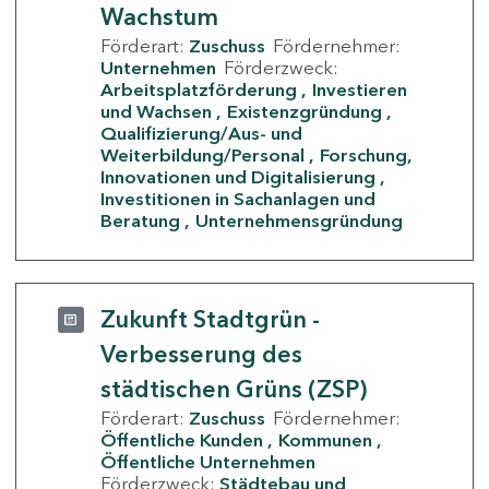
Wachstum
Förderart:
Zuschuss
Fördernehmer:
Unternehmen
Förderzweck:
Arbeitsplatzförderung
Investieren
und Wachsen
Existenzgründung
Qualifizierung/Aus- und
Weiterbildung/Personal
Forschung,
Innovationen und Digitalisierung
Investitionen in Sachanlagen und
Beratung
Unternehmensgründung
Zukunft Stadtgrün -
Verbesserung des
städtischen Grüns (ZSP)
Förderart:
Zuschuss
Fördernehmer:
Öffentliche Kunden
Kommunen
Öffentliche Unternehmen
Förderzweck:
Städtebau und