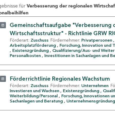
gebnisse für
Verbesserung der regionalen Wirtschafts
onalbeihilfen
Gemeinschaftsaufgabe "Verbesserung d
Wirtschaftsstruktur" - Richtlinie GRW R
Förderart:
Zuschuss
Fördernehmer:
Privatpersonen
Arbeitsplatzförderung
Forschung, Innovation und 
Existenzgründung
Qualifizierung/Aus- und Weite
Personalkosten
Investitionen in Sachanlagen und B
Förderrichtlinie Regionales Wachstum
Förderart:
Zuschuss
Fördernehmer:
Unternehmen
F
Investieren und Wachsen
Existenzgründung
Quali
Weiterbildung/Personal
Forschung, Innovationen un
Sachanlagen und Beratung
Unternehmensgründun