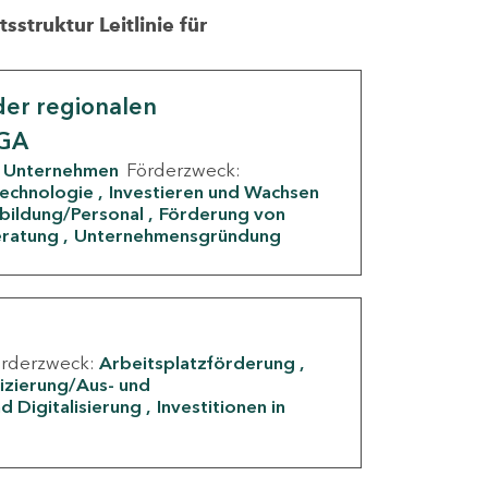
struktur Leitlinie für
er regionalen
IGA
Unternehmen
Förderzweck:
Technologie
Investieren und Wachsen
rbildung/Personal
Förderung von
eratung
Unternehmensgründung
örderzweck:
Arbeitsplatzförderung
fizierung/Aus- und
d Digitalisierung
Investitionen in
g