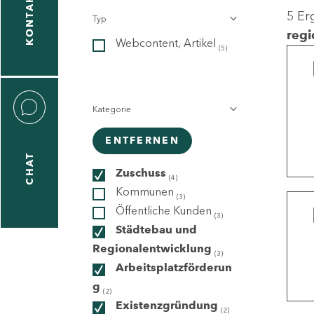
KONTAKT
5 Er
Typ
gen
regi
Webcontent, Artikel
n
(5)
Kategorie
ENTFERNEN
CHAT
icecenter
Zuschuss
(4)
Kommunen
(3)
Öffentliche Kunden
(3)
taktformular
Städtebau und
Regionalentwicklung
(3)
Arbeitsplatzförderun
g
erportal
(2)
Existenzgründung
(2)