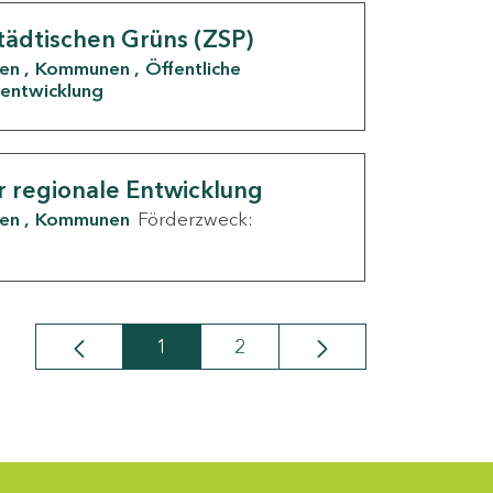
tädtischen Grüns (ZSP)
den
Kommunen
Öffentliche
entwicklung
r regionale Entwicklung
den
Kommunen
Förderzweck:
1
2
Seite
Seite