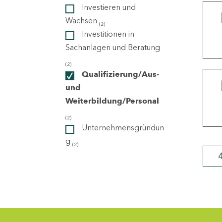
Investieren und
Wachsen
(2)
ndorte
Investitionen in
Sachanlagen und Beratung
(2)
Qualifizierung/Aus-
und
Weiterbildung/Personal
(2)
Unternehmensgründun
g
(2)