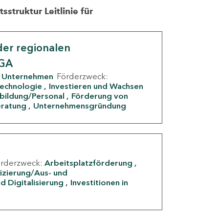
struktur Leitlinie für
er regionalen
IGA
Unternehmen
Förderzweck:
Technologie
Investieren und Wachsen
rbildung/Personal
Förderung von
eratung
Unternehmensgründung
örderzweck:
Arbeitsplatzförderung
fizierung/Aus- und
d Digitalisierung
Investitionen in
g