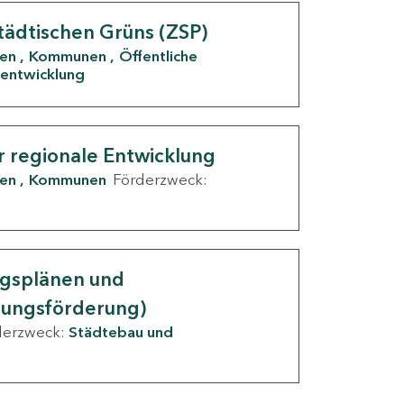
tädtischen Grüns (ZSP)
den
Kommunen
Öffentliche
entwicklung
r regionale Entwicklung
den
Kommunen
Förderzweck:
ngsplänen und
nungsförderung)
derzweck:
Städtebau und