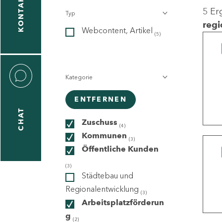
KONTAKT
5 Er
Typ
gen
regi
Webcontent, Artikel
n
(5)
Kategorie
ENTFERNEN
CHAT
icecenter
Zuschuss
(4)
Kommunen
(3)
Öffentliche Kunden
taktformular
(3)
Städtebau und
Regionalentwicklung
(3)
Arbeitsplatzförderun
erportal
g
(2)