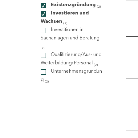
Existenzgründung
(2)
Investieren und
ndorte
Wachsen
(2)
Investitionen in
Sachanlagen und Beratung
(2)
Qualifizierung/Aus- und
Weiterbildung/Personal
(2)
Unternehmensgründun
g
(2)