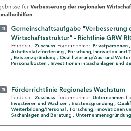
gebnisse für
Verbesserung der regionalen Wirtschafts
onalbeihilfen
Gemeinschaftsaufgabe "Verbesserung d
Wirtschaftsstruktur" - Richtlinie GRW R
Förderart:
Zuschuss
Fördernehmer:
Privatpersonen
Arbeitsplatzförderung
Forschung, Innovation und 
Existenzgründung
Qualifizierung/Aus- und Weite
Personalkosten
Investitionen in Sachanlagen und B
Förderrichtlinie Regionales Wachstum
Förderart:
Zuschuss
Fördernehmer:
Unternehmen
F
Investieren und Wachsen
Existenzgründung
Quali
Weiterbildung/Personal
Forschung, Innovationen un
Sachanlagen und Beratung
Unternehmensgründun