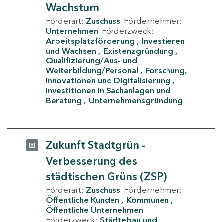
Wachstum
Förderart:
Zuschuss
Fördernehmer:
Unternehmen
Förderzweck:
Arbeitsplatzförderung
Investieren
und Wachsen
Existenzgründung
Qualifizierung/Aus- und
Weiterbildung/Personal
Forschung,
Innovationen und Digitalisierung
Investitionen in Sachanlagen und
Beratung
Unternehmensgründung
Zukunft Stadtgrün -
Verbesserung des
städtischen Grüns (ZSP)
Förderart:
Zuschuss
Fördernehmer:
Öffentliche Kunden
Kommunen
Öffentliche Unternehmen
Förderzweck:
Städtebau und