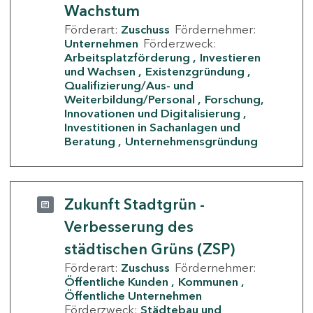
Wachstum
Förderart:
Zuschuss
Fördernehmer:
Unternehmen
Förderzweck:
Arbeitsplatzförderung
Investieren
und Wachsen
Existenzgründung
Qualifizierung/Aus- und
Weiterbildung/Personal
Forschung,
Innovationen und Digitalisierung
Investitionen in Sachanlagen und
Beratung
Unternehmensgründung
Zukunft Stadtgrün -
Verbesserung des
städtischen Grüns (ZSP)
Förderart:
Zuschuss
Fördernehmer:
Öffentliche Kunden
Kommunen
Öffentliche Unternehmen
Förderzweck:
Städtebau und