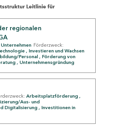
struktur Leitlinie für
er regionalen
IGA
Unternehmen
Förderzweck:
Technologie
Investieren und Wachsen
rbildung/Personal
Förderung von
eratung
Unternehmensgründung
örderzweck:
Arbeitsplatzförderung
fizierung/Aus- und
d Digitalisierung
Investitionen in
g