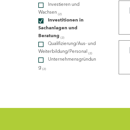
Investieren und
Wachsen
(2)
ndorte
Investitionen in
Sachanlagen und
Beratung
(2)
Qualifizierung/Aus- und
Weiterbildung/Personal
(2)
Unternehmensgründun
g
(2)