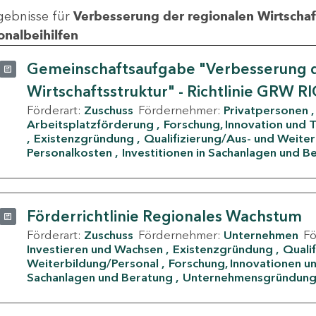
gebnisse für
Verbesserung der regionalen Wirtschafts
onalbeihilfen
Gemeinschaftsaufgabe "Verbesserung d
Wirtschaftsstruktur" - Richtlinie GRW R
Förderart:
Zuschuss
Fördernehmer:
Privatpersonen
Arbeitsplatzförderung
Forschung, Innovation und 
Existenzgründung
Qualifizierung/Aus- und Weite
Personalkosten
Investitionen in Sachanlagen und B
Förderrichtlinie Regionales Wachstum
Förderart:
Zuschuss
Fördernehmer:
Unternehmen
F
Investieren und Wachsen
Existenzgründung
Quali
Weiterbildung/Personal
Forschung, Innovationen un
Sachanlagen und Beratung
Unternehmensgründun